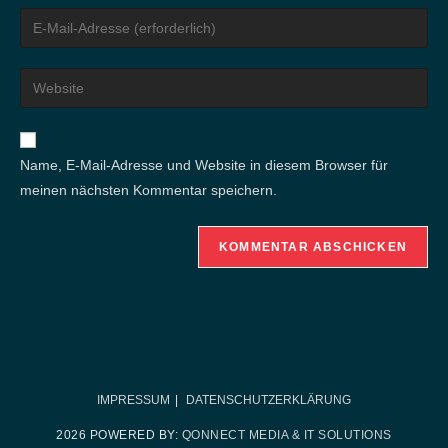
Namen
Gib
oder
deine
Benutzernamen
E-
Gib
zum
Mail-
deine
Kommentieren
Adresse
Website-
ein
zum
URL
Name, E-Mail-Adresse und Website in diesem Browser für
Kommentieren
ein
meinen nächsten Kommentar speichern.
ein
(optional)
IMPRESSUM
DATENSCHUTZERKLÄRUNG
2026 POWERED BY:
QONNECT MEDIA & IT SOLUTIONS