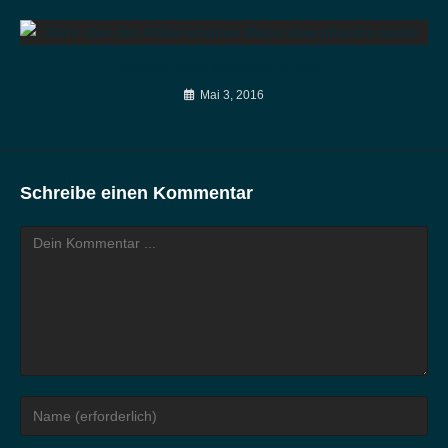
Metus vitae pharetra auctor
Mai 3, 2016
Schreibe einen Kommentar
Kommentieren
Gib
deinen