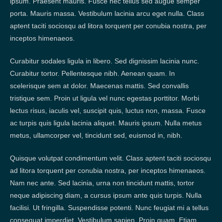
ipsum. Praesent mauris. Fusce nec tellus sed augue semper
porta. Mauris massa. Vestibulum lacinia arcu eget nulla. Class
aptent taciti sociosqu ad litora torquent per conubia nostra, per
inceptos himenaeos.
Curabitur sodales ligula in libero. Sed dignissim lacinia nunc.
Curabitur tortor. Pellentesque nibh. Aenean quam. In
scelerisque sem at dolor. Maecenas mattis. Sed convallis
tristique sem. Proin ut ligula vel nunc egestas porttitor. Morbi
lectus risus, iaculis vel, suscipit quis, luctus non, massa. Fusce
ac turpis quis ligula lacinia aliquet. Mauris ipsum. Nulla metus
metus, ullamcorper vel, tincidunt sed, euismod in, nibh.
Quisque volutpat condimentum velit. Class aptent taciti sociosqu
ad litora torquent per conubia nostra, per inceptos himenaeos.
Nam nec ante. Sed lacinia, urna non tincidunt mattis, tortor
neque adipiscing diam, a cursus ipsum ante quis turpis. Nulla
facilisi. Ut fringilla. Suspendisse potenti. Nunc feugiat mi a tellus
consequat imperdiet. Vestibulum sapien. Proin quam. Etiam