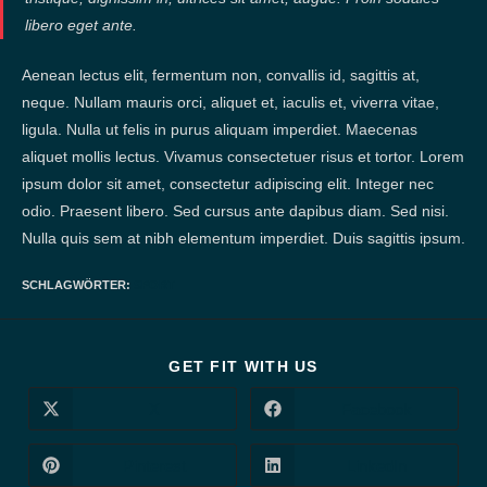
libero eget ante.
Aenean lectus elit, fermentum non, convallis id, sagittis at,
neque. Nullam mauris orci, aliquet et, iaculis et, viverra vitae,
ligula. Nulla ut felis in purus aliquam imperdiet. Maecenas
aliquet mollis lectus. Vivamus consectetuer risus et tortor. Lorem
ipsum dolor sit amet, consectetur adipiscing elit. Integer nec
odio. Praesent libero. Sed cursus ante dapibus diam. Sed nisi.
Nulla quis sem at nibh elementum imperdiet. Duis sagittis ipsum.
SCHLAGWÖRTER
:
SPORT
DIESEN
GET FIT WITH US
INHALT
TEILEN
X
Facebook
Öffnet
Öffnet
in
in
einem
einem
neuen
neuen
Pinterest
LinkedIn
Öffnet
Öffnet
Fenster
Fenster
in
in