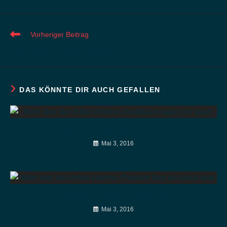
einem
einem
neuen
neuen
Fenster
Fenster
Weitere
Vorheriger Beitrag
Artikel
Praesent libro se cursus ante
ansehen
DAS KÖNNTE DIR AUCH GEFALLEN
Vestibulum sapin prin quam
Mai 3, 2016
Praesent libro se cursus ante
Mai 3, 2016