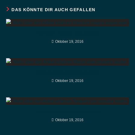
Fenster
Fenster
DAS KÖNNTE DIR AUCH GEFALLEN
Interdum magna augue eget
Oktober 19, 2016
Metus vitae pharetra auctor
Oktober 19, 2016
Torquent per conubia nostra
Oktober 19, 2016