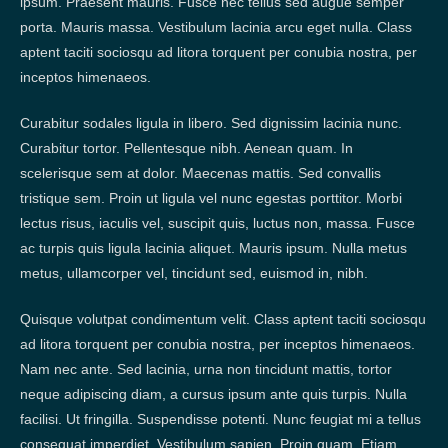
ipsum. Praesent mauris. Fusce nec tellus sed augue semper
porta. Mauris massa. Vestibulum lacinia arcu eget nulla. Class
aptent taciti sociosqu ad litora torquent per conubia nostra, per
inceptos himenaeos.
Curabitur sodales ligula in libero. Sed dignissim lacinia nunc.
Curabitur tortor. Pellentesque nibh. Aenean quam. In
scelerisque sem at dolor. Maecenas mattis. Sed convallis
tristique sem. Proin ut ligula vel nunc egestas porttitor. Morbi
lectus risus, iaculis vel, suscipit quis, luctus non, massa. Fusce
ac turpis quis ligula lacinia aliquet. Mauris ipsum. Nulla metus
metus, ullamcorper vel, tincidunt sed, euismod in, nibh.
Quisque volutpat condimentum velit. Class aptent taciti sociosqu
ad litora torquent per conubia nostra, per inceptos himenaeos.
Nam nec ante. Sed lacinia, urna non tincidunt mattis, tortor
neque adipiscing diam, a cursus ipsum ante quis turpis. Nulla
facilisi. Ut fringilla. Suspendisse potenti. Nunc feugiat mi a tellus
consequat imperdiet. Vestibulum sapien. Proin quam. Etiam