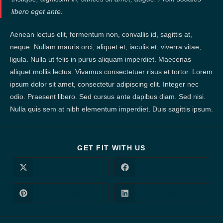
libero eget ante.
Aenean lectus elit, fermentum non, convallis id, sagittis at,
neque. Nullam mauris orci, aliquet et, iaculis et, viverra vitae,
ligula. Nulla ut felis in purus aliquam imperdiet. Maecenas
aliquet mollis lectus. Vivamus consectetuer risus et tortor. Lorem
ipsum dolor sit amet, consectetur adipiscing elit. Integer nec
odio. Praesent libero. Sed cursus ante dapibus diam. Sed nisi.
Nulla quis sem at nibh elementum imperdiet. Duis sagittis ipsum.
DIESEN
GET FIT WITH US
INHALT
TEILEN
X
Facebook
Öffnet
Öffnet
in
in
einem
einem
neuen
neuen
Pinterest
LinkedIn
Öffnet
Öffnet
Fenster
Fenster
in
in
einem
einem
neuen
neuen