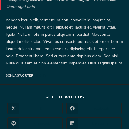
libero eget ante.
Aenean lectus elit, fermentum non, convallis id, sagittis at,
neque. Nullam mauris orci, aliquet et, iaculis et, viverra vitae,
ligula. Nulla ut felis in purus aliquam imperdiet. Maecenas
aliquet mollis lectus. Vivamus consectetuer risus et tortor. Lorem
ipsum dolor sit amet, consectetur adipiscing elit. Integer nec
odio. Praesent libero. Sed cursus ante dapibus diam. Sed nisi.
Nulla quis sem at nibh elementum imperdiet. Duis sagittis ipsum.
SCHLAGWÖRTER
:
SPORT
DIESEN
GET FIT WITH US
INHALT
TEILEN
X
Facebook
Öffnet
Öffnet
in
in
einem
einem
neuen
neuen
Pinterest
LinkedIn
Öffnet
Öffnet
Fenster
Fenster
in
in