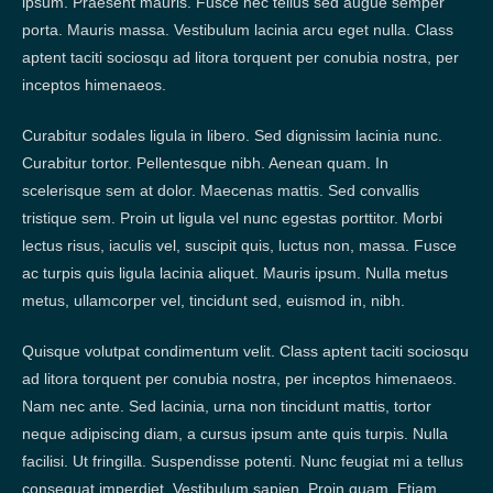
ipsum. Praesent mauris. Fusce nec tellus sed augue semper
porta. Mauris massa. Vestibulum lacinia arcu eget nulla. Class
aptent taciti sociosqu ad litora torquent per conubia nostra, per
inceptos himenaeos.
Curabitur sodales ligula in libero. Sed dignissim lacinia nunc.
Curabitur tortor. Pellentesque nibh. Aenean quam. In
scelerisque sem at dolor. Maecenas mattis. Sed convallis
tristique sem. Proin ut ligula vel nunc egestas porttitor. Morbi
lectus risus, iaculis vel, suscipit quis, luctus non, massa. Fusce
ac turpis quis ligula lacinia aliquet. Mauris ipsum. Nulla metus
metus, ullamcorper vel, tincidunt sed, euismod in, nibh.
Quisque volutpat condimentum velit. Class aptent taciti sociosqu
ad litora torquent per conubia nostra, per inceptos himenaeos.
Nam nec ante. Sed lacinia, urna non tincidunt mattis, tortor
neque adipiscing diam, a cursus ipsum ante quis turpis. Nulla
facilisi. Ut fringilla. Suspendisse potenti. Nunc feugiat mi a tellus
consequat imperdiet. Vestibulum sapien. Proin quam. Etiam