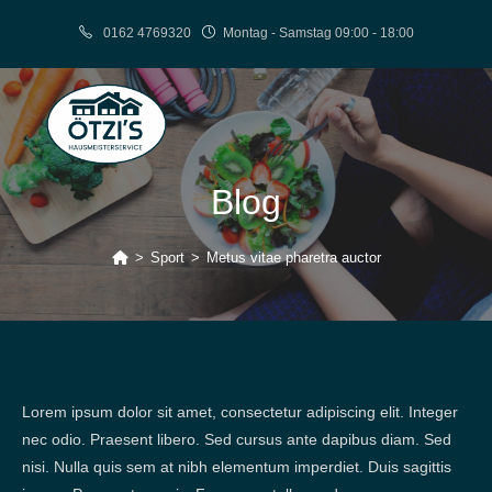
Zum
0162 4769320
Montag - Samstag 09:00 - 18:00
Inhalt
springen
Blog
>
Sport
>
Metus vitae pharetra auctor
Lorem ipsum dolor sit amet, consectetur adipiscing elit. Integer
nec odio. Praesent libero. Sed cursus ante dapibus diam. Sed
nisi. Nulla quis sem at nibh elementum imperdiet. Duis sagittis