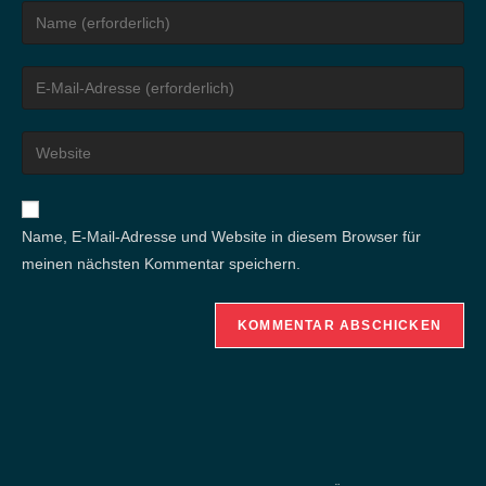
Gib
deinen
Namen
Gib
oder
deine
Benutzernamen
E-
Gib
zum
Mail-
deine
Kommentieren
Adresse
Website-
ein
zum
URL
Name, E-Mail-Adresse und Website in diesem Browser für
Kommentieren
ein
meinen nächsten Kommentar speichern.
ein
(optional)